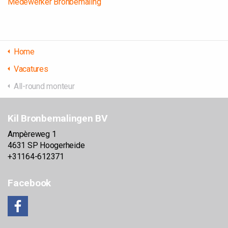
Medewerker Bronbemaling
Home
Vacatures
All-round monteur
Kil Bronbemalingen BV
Ampèreweg 1
4631 SP Hoogerheide
+31164-612371
Facebook